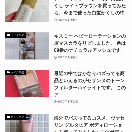
くし ライトブラウンを買ってみた
ら、今まで使った白髪かくしの中
2026年4月9日
キスミー ヘビーローテーションの
メイク用品
眉マスカラをリピしました。 色は
09番のナチュラルアッシュです
2026年4月6日
最近の中ではかなりバズってる商
メイク用品
品といえるのがセザンヌのトーン
フィルターハイライトです。 この
ア
2026年3月31日
海外でバズってるコスメ、ヴァセ
ボディケア
リン グルタヒア ボディローショ
ンを買ってみました♪ このボディ