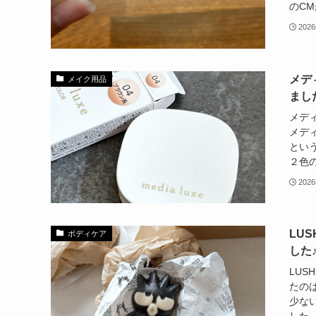
のCM
202
メデ
メイク用品
まし
メデ
メデ
とい
２色の
202
LU
ボディケア
した
LU
たの
少な