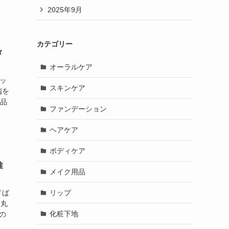
2025年9月
カテゴリー
メ
オーラルケア
ッ
スキンケア
端を
粧品
ファンデーション
ヘアケア
ボディケア
推
メイク用品
リップ
ドば
つ丸
化粧下地
の