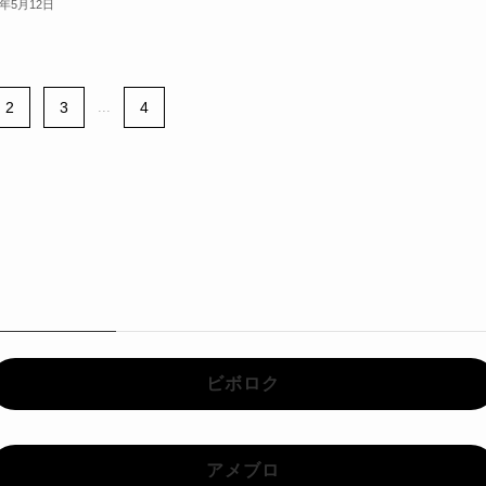
6年5月12日
2
3
...
4
ビボロク
アメブロ