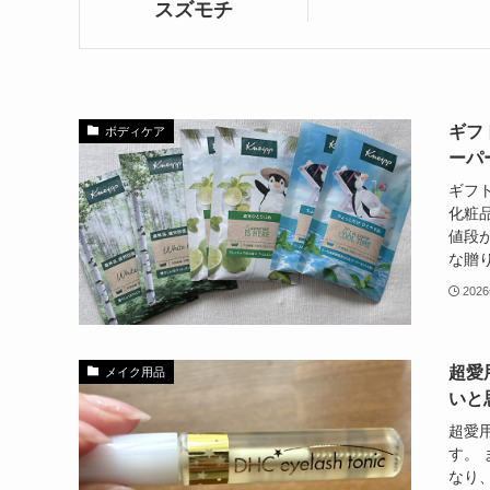
スズモチ
ギフ
ボディケア
ーパ
ギフ
化粧
値段
な贈り
202
超愛
メイク用品
いと
超愛
す。
なり