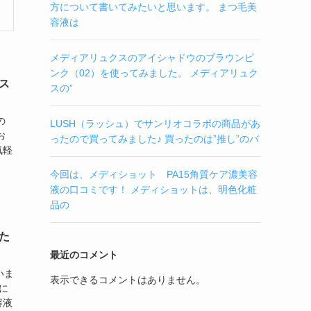
方について書いてみたいと思います。 まつ毛美
容液は
メディアリュクスのアイシャドウのブラウンピ
ンク（02）を使ってみました。 メディアリュク
ス
スの”
の
LUSH（ラッシュ）でサンリオコラボの商品があ
お
ったので買ってみました♪ 買ったのは”推し”のバ
気軽
今回は、メディショット PA15角質ケア濃美容
液の口コミです！ メディショットは、明色化粧
品の
た
最近のコメント
いま
表示できるコメントはありません。
に
容液