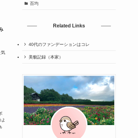
百均
Related Links
み
40代のファンデーションはコレ
。
た気
美貌記録（本家）
ボ
のよ
ぁ