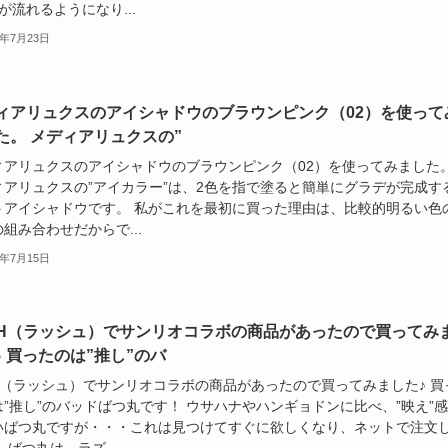
が流れるようになり...
6年7月23日
ィアリュクスのアイシャドウのブラウンピンク（02）を使って
た。 メディアリュクスの”
ィアリュクスのアイシャドウのブラウンピンク（02）を使ってみました
ィアリュクスの”アイカラー”は、2色を指で塗ると簡単にグラデが完成す
うアイシャドウです。 私がこれを最初に買った理由は、比較的明るい色
組み合わせだからで...
6年7月15日
SH（ラッシュ）でサンリオコラボの商品があったので買ってみ
♪ 買ったのは”推し”のバ
SH（ラッシュ）でサンリオコラボの商品があったので買ってみました♪ 買
は”推し”のバッドばつ丸です！ ウサハナやハンギョドンに比べ、”映え”
いばつ丸ですが・・・これは見つけてすぐに欲しくなり、ネットで注文