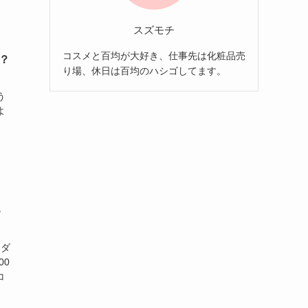
スズモチ
コスメと百均が大好き、仕事先は化粧品売
？
り場、休日は百均のハシゴしてます。
う
よ
、
♪
とダ
00
コ