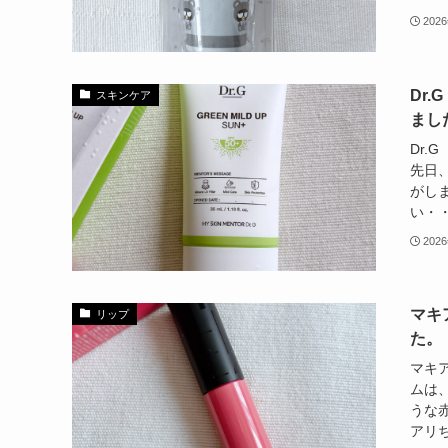
202
Dr
スキンケア
まし
Dr
先日
がし
い・・
202
マキ
リップ
た。
マキ
ムは
うな
アリち