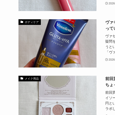
202
ヴァ
ボディケア
って
ヴァ
疑問
うと
「ヴァ
202
前回
メイク用品
ちょ
前回
イソ
円とい
ラボし