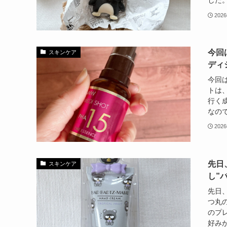
した。
202
今回
スキンケア
ディ
今回
トは
行く
なので
202
先日
スキンケア
し”
先日
つ丸
のプ
好みが